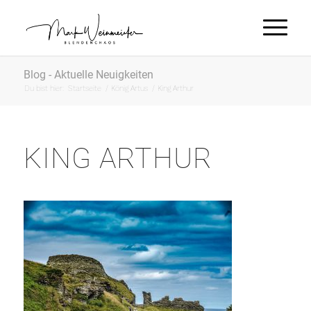
Blog - Aktuelle Neuigkeiten
Du bist hier:
Startseite
/
König Artus
/
King Arthur
KING ARTHUR