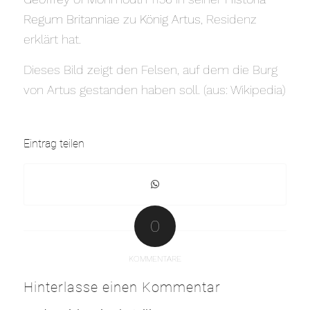
Regum Britanniae
zu
König Artus
‚ Residenz
erklärt hat.
Dieses Bild zeigt den Felsen, auf dem die Burg
von Artus gestanden haben soll. (aus: Wikipedia)
Eintrag teilen
0
KOMMENTARE
Hinterlasse einen Kommentar