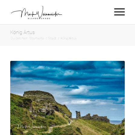
König Artus
Du bist hier:
Startseite
/
Stadt
/
König Artus
King Arthur
82mm f/8 1/250 ISO 100
NIKON D500
Sigma AF 18-300mm f/ 3,5-
6,3