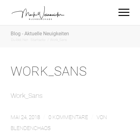
Blog - Aktuelle Neuigkeiten
Du bist hier:
Startseite
/
Work_Sans
WORK_SANS
Work_Sans
/
/
MAI 24, 2018
0 KOMMENTARE
VON
BLENDENCHAOS