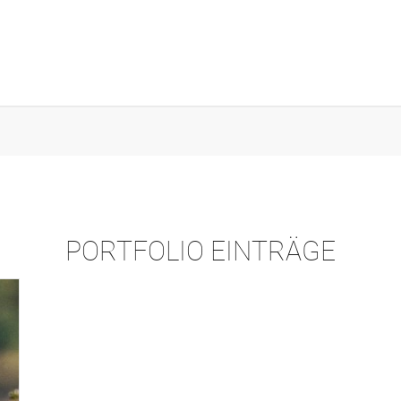
PORTFOLIO EINTRÄGE