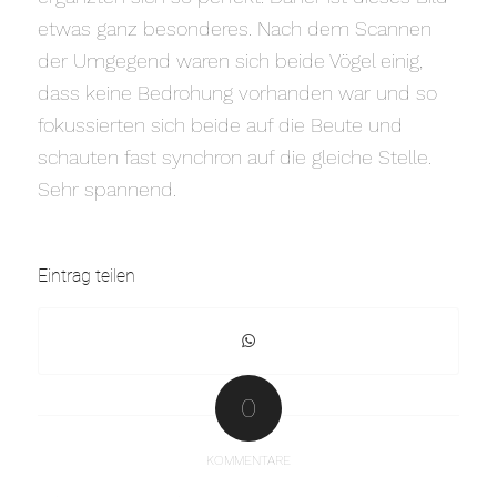
etwas ganz besonderes. Nach dem Scannen
der Umgegend waren sich beide Vögel einig,
dass keine Bedrohung vorhanden war und so
fokussierten sich beide auf die Beute und
schauten fast synchron auf die gleiche Stelle.
Sehr spannend.
Eintrag teilen
0
KOMMENTARE