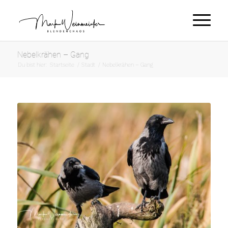
Nebelkrähen – Gang
Du bist hier:
Startseite
/
Stadt
/
Nebelkrähen – Gang
Nebelkrähen
600mm f/6,3 1/250 ISO400
NIKON D500
Tamron SP AF 150-600 F5-6.3
VC USD A011N