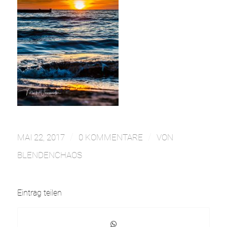
/
/
MAI 22, 2017
0 KOMMENTARE
VON
BLENDENCHAOS
Eintrag teilen