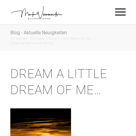
Blog - Aktuelle Neuigkeiten
Du bist hier:
Startseite
/
Dream a little dream of me…
/
Dream a little dream of me…
DREAM A LITTLE
DREAM OF ME…