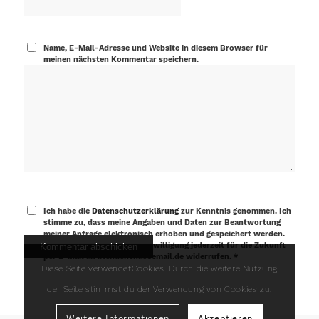
Name, E-Mail-Adresse und Website in diesem Browser für
meinen nächsten Kommentar speichern.
Ich habe die
Datenschutzerklärung
zur Kenntnis genommen. Ich
stimme zu, dass meine Angaben und Daten zur Beantwortung
meiner Anfrage elektronisch erhoben und gespeichert werden.
Hinweis: Sie können Ihre Einwilligung jederzeit für die Zukunft
per E-Mail an blendenchaosemail.de widerrufen. *
Diese Seite verwendetCookies. Durch die weitere Nutzung
der Seite stimmst du der Verwendung von Cookies zu.
Weitere Informationen
Akzeptieren