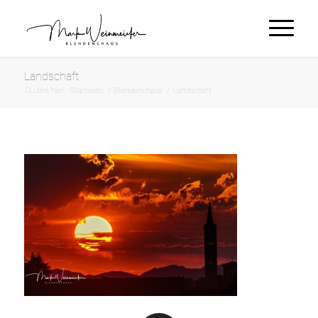
Landschaft
Du bist hier:
Startseite
/
Blendenchaos
/
Landschaft