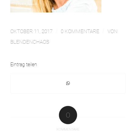
/
/
OKTOBER 11, 2017
0 KOMMENTARE
VON
BLENDENCHAOS
Eintrag teilen
0
KOMMENTARE