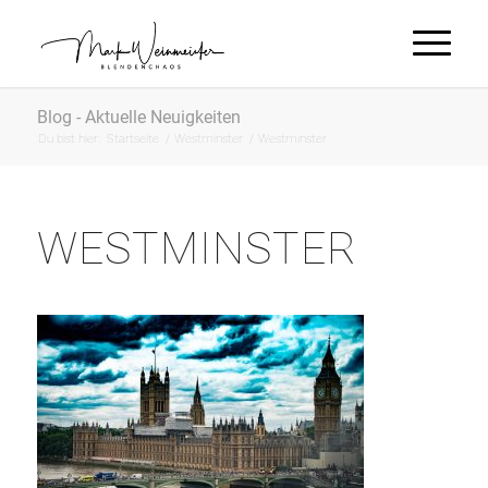
Blog - Aktuelle Neuigkeiten
Du bist hier:
Startseite
/
Westminster
/
Westminster
WESTMINSTER